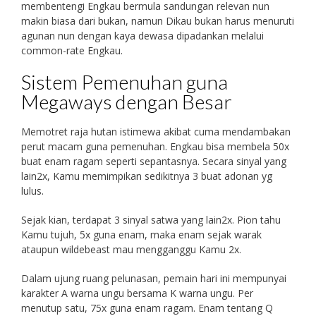
membentengi Engkau bermula sandungan relevan nun
makin biasa dari bukan, namun Dikau bukan harus menuruti
agunan nun dengan kaya dewasa dipadankan melalui
common-rate Engkau.
Sistem Pemenuhan guna
Megaways dengan Besar
Memotret raja hutan istimewa akibat cuma mendambakan
perut macam guna pemenuhan. Engkau bisa membela 50x
buat enam ragam seperti sepantasnya. Secara sinyal yang
lain2x, Kamu memimpikan sedikitnya 3 buat adonan yg
lulus.
Sejak kian, terdapat 3 sinyal satwa yang lain2x. Pion tahu
Kamu tujuh, 5x guna enam, maka enam sejak warak
ataupun wildebeast mau mengganggu Kamu 2x.
Dalam ujung ruang pelunasan, pemain hari ini mempunyai
karakter A warna ungu bersama K warna ungu. Per
menutup satu, 75x guna enam ragam. Enam tentang Q