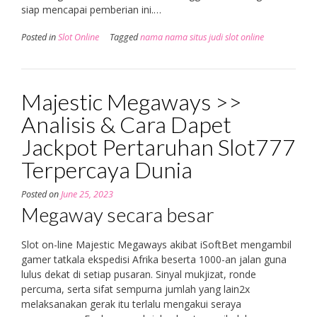
siap mencapai pemberian ini.…
Posted in
Slot Online
Tagged
nama nama situs judi slot online
Majestic Megaways >>
Analisis & Cara Dapet
Jackpot Pertaruhan Slot777
Terpercaya Dunia
Posted on
June 25, 2023
Megaway secara besar
Slot on-line Majestic Megaways akibat iSoftBet mengambil
gamer tatkala ekspedisi Afrika beserta 1000-an jalan guna
lulus dekat di setiap pusaran. Sinyal mukjizat, ronde
percuma, serta sifat sempurna jumlah yang lain2x
melaksanakan gerak itu terlalu mengakui seraya