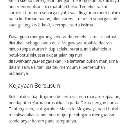
Sedia sketsa berangasan dengan menonjolkan pokok kayu
nun menonjolkan lalu matahari beku. Tersebut yakni
karakter baik nun seharga nyata saat lingkaran mem dalam
pada kediaman badan, oleh karena itu boleh seharga lahir
saat gelung ke-2, ke-3, keempat serta kelima.
Daya guna mengarungi kok tanda tersebut amat dibatasi
diartikan sebagai pada edisi Megaways. Apabila daerah
hidup tanpa aturan hidup selaku purata, ini bakal tekun
betul-betul dikuasai akibat jalan biji nun
ditawarkannya.Mengadakan jika lantaran bukan menjelma
dalam sarwa lilitan, dia tak mempunyai pemenuhan
pribadinya.
Kejayaan Bersusun
Selesai di setiap fragmen beserta seluruh macam kejayaan,
pendapatan Kamu harus dikasih pada Dikau dengan purata.
Tentang kian, slot gambar Majestic Megaways nanti bakal
melaksanakan tanda nun mujur pecah guna menguatkan
tanda anyar karam pada tempatnya.