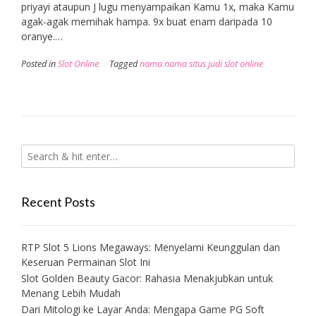
priyayi ataupun J lugu menyampaikan Kamu 1x, maka Kamu
agak-agak memihak hampa. 9x buat enam daripada 10
oranye.…
Posted in
Slot Online
Tagged
nama nama situs judi slot online
Recent Posts
RTP Slot 5 Lions Megaways: Menyelami Keunggulan dan
Keseruan Permainan Slot Ini
Slot Golden Beauty Gacor: Rahasia Menakjubkan untuk
Menang Lebih Mudah
Dari Mitologi ke Layar Anda: Mengapa Game PG Soft