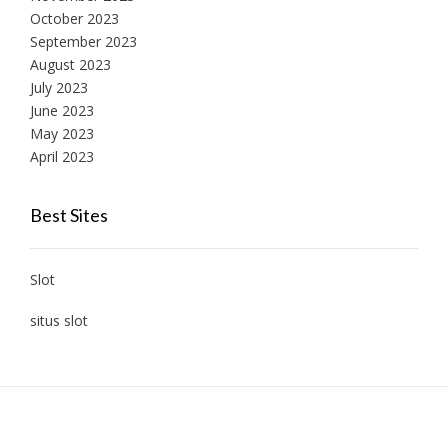
October 2023
September 2023
August 2023
July 2023
June 2023
May 2023
April 2023
Best Sites
Slot
situs slot