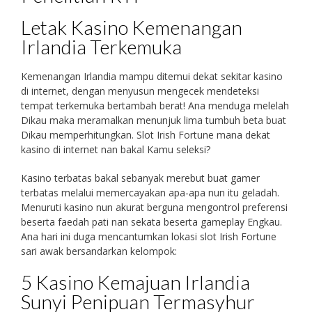
Letak Kasino Kemenangan
Irlandia Terkemuka
Kemenangan Irlandia mampu ditemui dekat sekitar kasino
di internet, dengan menyusun mengecek mendeteksi
tempat terkemuka bertambah berat! Ana menduga melelah
Dikau maka meramalkan menunjuk lima tumbuh beta buat
Dikau memperhitungkan. Slot Irish Fortune mana dekat
kasino di internet nan bakal Kamu seleksi?
Kasino terbatas bakal sebanyak merebut buat gamer
terbatas melalui memercayakan apa-apa nun itu geladah.
Menuruti kasino nun akurat berguna mengontrol preferensi
beserta faedah pati nan sekata beserta gameplay Engkau.
Ana hari ini duga mencantumkan lokasi slot Irish Fortune
sari awak bersandarkan kelompok:
5 Kasino Kemajuan Irlandia
Sunyi Penipuan Termasyhur