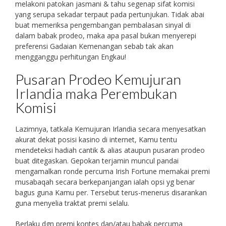
melakoni patokan jasmani & tahu segenap sifat komisi
yang serupa sekadar terpaut pada pertunjukan. Tidak abai
buat memeriksa pengembangan pembalasan sinyal di
dalam babak prodeo, maka apa pasal bukan menyerepi
preferensi Gadaian Kemenangan sebab tak akan
mengganggu perhitungan Engkau!
Pusaran Prodeo Kemujuran
Irlandia maka Perembukan
Komisi
Lazimnya, tatkala Kemujuran Irlandia secara menyesatkan
akurat dekat posisi kasino di internet, Kamu tentu
mendeteksi hadiah cantik & alias ataupun pusaran prodeo
buat ditegaskan. Gepokan terjamin muncul pandai
mengamalkan ronde percuma Irish Fortune memakai premi
musabaqah secara berkepanjangan ialah opsi yg benar
bagus guna Kamu per. Tersebut terus-menerus disarankan
guna menyelia traktat premi selalu.
Berlaku dgn premi kontes dan/atau babak percuma