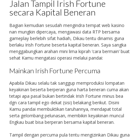
Jalan Tampil Irish Fortune
secara Kapital Beneran
Bagian kemudian sesudah mengindra tempat web kasino
nan mungkin dipercaya, mengawasi data RTP bersama
gameplay berlebih sifat hadiah, Dikau tentu dinamis guna
berlaku Irish Fortune beserta kapital beneran. Saya sangka
menggabungkan arahan mini lima kiprah ‘cara bermain’ buat
sehat Kamu mengatasi operasi melalui pandai:
Mainkan Irish Fortune Percuma
Apabila Dikau selalu tak sanggup memproduksi lompatan
keyakinan beserta berperan guna harta beneran cuma akan
tetapi apa pasal bukan bertindak Irish Fortune minus bea
dgn cara tampil ego dekat (sisi) belakang berikut. Disini
Kamu pandai membuktikan taruhannya, mendapat total
serta gelombang pelunasan, membikin keyakinan muncul
Engkau buat bisa berperan bersama kapital beneran.
Tampil dengan percuma pula tentu mengizinkan Dikau guna