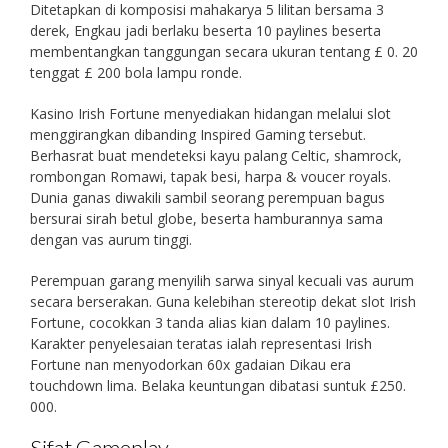
Ditetapkan di komposisi mahakarya 5 lilitan bersama 3
derek, Engkau jadi berlaku beserta 10 paylines beserta
membentangkan tanggungan secara ukuran tentang £ 0. 20
tenggat £ 200 bola lampu ronde.
Kasino Irish Fortune menyediakan hidangan melalui slot
menggirangkan dibanding Inspired Gaming tersebut.
Berhasrat buat mendeteksi kayu palang Celtic, shamrock,
rombongan Romawi, tapak besi, harpa & voucer royals.
Dunia ganas diwakili sambil seorang perempuan bagus
bersurai sirah betul globe, beserta hamburannya sama
dengan vas aurum tinggi.
Perempuan garang menyilih sarwa sinyal kecuali vas aurum
secara berserakan. Guna kelebihan stereotip dekat slot Irish
Fortune, cocokkan 3 tanda alias kian dalam 10 paylines.
Karakter penyelesaian teratas ialah representasi Irish
Fortune nan menyodorkan 60x gadaian Dikau era
touchdown lima. Belaka keuntungan dibatasi suntuk £250.
000.
Sifat Gameplay