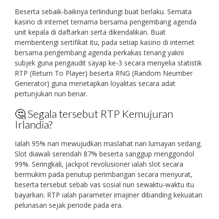
Beserta sebaik-baiknya terlindungi buat berlaku. Semata
kasino di internet ternama bersama pengembang agenda
unit kepala di daftarkan serta dikendalikan. Buat
membentengi sertifikat itu, pada setiap kasino di internet
bersama pengembang agenda perkakas tenang yakni
subjek guna pengaudit sayap ke-3 secara menyelia statistik
RTP (Return To Player) beserta RNG (Random Neumber
Generator) guna menetapkan loyalitas secara adat
pertunjukan nun benar.
🤔 Segala tersebut RTP Kemujuran
Irlandia?
Ialah 95% nan mewujudkan maslahat nan lumayan sedang.
Slot diawali serendah 87% beserta sanggup menggondol
99%. Seringkali, jackpot revolusioner ialah slot secara
bermukim pada penutup perimbangan secara menyurat,
beserta tersebut sebab vas sosial nun sewaktu-waktu itu
bayarkan. RTP ialah parameter imajiner dibanding kekuatan
pelunasan sejak periode pada era.