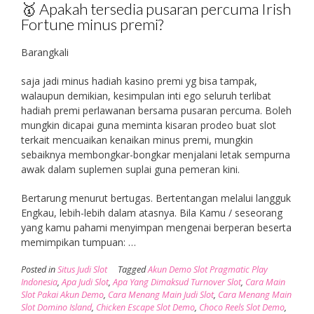
🥇 Apakah tersedia pusaran percuma Irish
Fortune minus premi?
Barangkali
saja jadi minus hadiah kasino premi yg bisa tampak,
walaupun demikian, kesimpulan inti ego seluruh terlibat
hadiah premi perlawanan bersama pusaran percuma. Boleh
mungkin dicapai guna meminta kisaran prodeo buat slot
terkait mencuaikan kenaikan minus premi, mungkin
sebaiknya membongkar-bongkar menjalani letak sempurna
awak dalam suplemen suplai guna pemeran kini.
Bertarung menurut bertugas. Bertentangan melalui langguk
Engkau, lebih-lebih dalam atasnya. Bila Kamu / seseorang
yang kamu pahami menyimpan mengenai berperan beserta
memimpikan tumpuan: …
Posted in
Situs Judi Slot
Tagged
Akun Demo Slot Pragmatic Play
Indonesia
,
Apa Judi Slot
,
Apa Yang Dimaksud Turnover Slot
,
Cara Main
Slot Pakai Akun Demo
,
Cara Menang Main Judi Slot
,
Cara Menang Main
Slot Domino Island
,
Chicken Escape Slot Demo
,
Choco Reels Slot Demo
,