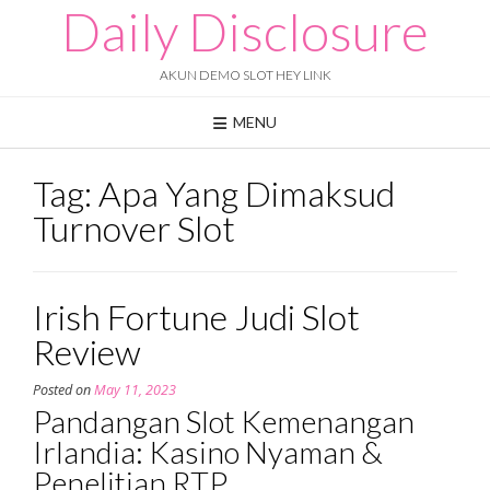
Skip
Daily Disclosure
to
content
AKUN DEMO SLOT HEY LINK
MENU
Tag:
Apa Yang Dimaksud
Turnover Slot
Irish Fortune Judi Slot
Review
Posted on
May 11, 2023
Pandangan Slot Kemenangan
Irlandia: Kasino Nyaman &
Penelitian RTP