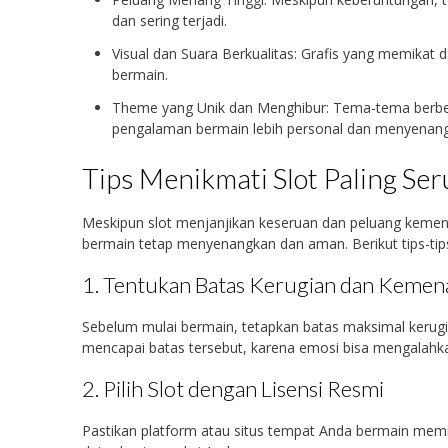
dan sering terjadi.
Visual dan Suara Berkualitas: Grafis yang memika
bermain.
Theme yang Unik dan Menghibur: Tema-tema berbe
pengalaman bermain lebih personal dan menyenan
Tips Menikmati Slot Paling Se
Meskipun slot menjanjikan keseruan dan peluang kemen
bermain tetap menyenangkan dan aman. Berikut tips-tip
1. Tentukan Batas Kerugian dan Keme
Sebelum mulai bermain, tetapkan batas maksimal kerugi
mencapai batas tersebut, karena emosi bisa mengalahka
2. Pilih Slot dengan Lisensi Resmi
Pastikan platform atau situs tempat Anda bermain memili