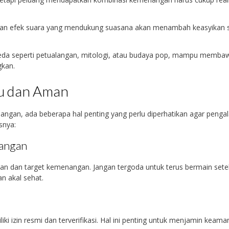
t dan efek suara yang mendukung suasana akan menambah keasyikan 
da seperti petualangan, mitologi, atau budaya pop, mampu memba
gkan.
ru dan Aman
angan, ada beberapa hal penting yang perlu diperhatikan agar peng
snya:
nangan
an dan target kemenangan. Jangan tergoda untuk terus bermain sete
n akal sehat.
ki izin resmi dan terverifikasi. Hal ini penting untuk menjamin keam