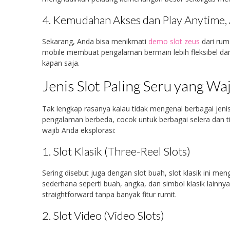
4. Kemudahan Akses dan Play Anytime
Sekarang, Anda bisa menikmati
demo slot zeus
dari rum
mobile membuat pengalaman bermain lebih fleksibel dan
kapan saja.
Jenis Slot Paling Seru yang Wa
Tak lengkap rasanya kalau tidak mengenal berbagai jenis 
pengalaman berbeda, cocok untuk berbagai selera dan ti
wajib Anda eksplorasi:
1. Slot Klasik (Three-Reel Slots)
Sering disebut juga dengan slot buah, slot klasik ini me
sederhana seperti buah, angka, dan simbol klasik lainn
straightforward tanpa banyak fitur rumit.
2. Slot Video (Video Slots)