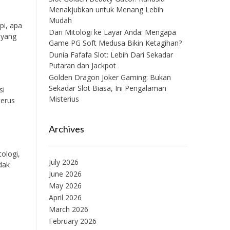
Menakjubkan untuk Menang Lebih
Mudah
pi, apa
Dari Mitologi ke Layar Anda: Mengapa
 yang
Game PG Soft Medusa Bikin Ketagihan?
Dunia Fafafa Slot: Lebih Dari Sekadar
Putaran dan Jackpot
Golden Dragon Joker Gaming: Bukan
Sekadar Slot Biasa, Ini Pengalaman
si
Misterius
terus
Archives
ologi,
July 2026
dak
June 2026
May 2026
April 2026
March 2026
February 2026