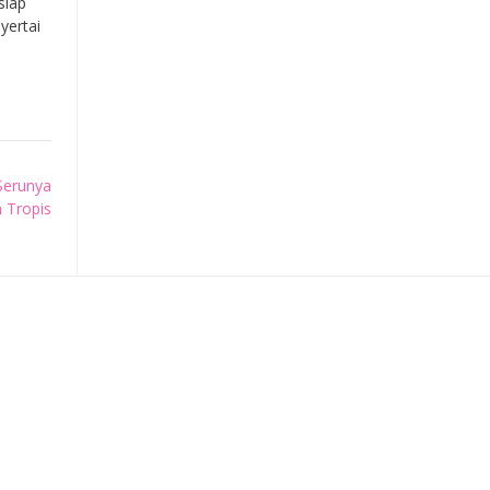
siap
yertai
Serunya
 Tropis