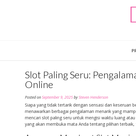
Skip
to
content
P
Slot Paling Seru: Pengala
Online
Posted on
September 9, 2025
by
Steven Henderson
Siapa yang tidak tertarik dengan sensasi dan keseruan
menawarkan berbagai pengalaman menarik yang mampu
mencari slot paling seru untuk mengisi waktu luang ata
yang akan membuka mata Anda tentang pilihan terbaik, fi