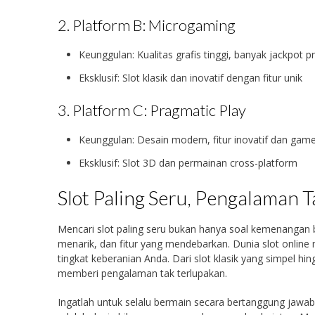
2. Platform B: Microgaming
Keunggulan: Kualitas grafis tinggi, banyak jackpot p
Eksklusif: Slot klasik dan inovatif dengan fitur unik
3. Platform C: Pragmatic Play
Keunggulan: Desain modern, fitur inovatif dan gam
Eksklusif: Slot 3D dan permainan cross-platform
Slot Paling Seru, Pengalaman T
Mencari slot paling seru bukan hanya soal kemenangan 
menarik, dan fitur yang mendebarkan. Dunia slot online
tingkat keberanian Anda. Dari slot klasik yang simpel 
memberi pengalaman tak terlupakan.
Ingatlah untuk selalu bermain secara bertanggung jawa