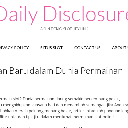
Daily Disclosur
AKUN DEMO SLOT HEY LINK
RIVACY POLICY
SITUS SLOT
CONTACT US
ABOUT 
man Baru dalam Dunia Permainan
 bermain slot? Dunia permainan daring semakin berkembang pesat,
 menghidupkan suasana hati dan menambah semangat. Jika Anda s
u bahkan meraih peluang menang besar, artikel ini adalah panduan le
tur unik, dan tips jitu dalam menikmati permainan slot online.