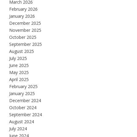
March 2026
February 2026
January 2026
December 2025
November 2025
October 2025
September 2025
August 2025
July 2025
June 2025
May 2025
April 2025
February 2025
January 2025
December 2024
October 2024
September 2024
August 2024
July 2024
June 2024