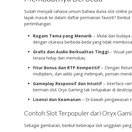
Sudah menjadi rahasia umum bahwa dunia slot online p
layak masuk ke dalam daftar permainan favorit? Berikut
pertimbangan:
Ragam Tema yang Menarik
– Mulai dari budaya 
dengan citarasa berbeda-beda yang tidak membosa
Grafis dan Audio Berkualitas Tinggi
– Visual ya
terasa hidup dan memukau.
Fitur Bonus dan RTP Kompetitif
– Dengan Return 
multipliers, dan wilds yang melimpah, pemain men
Gameplay Responsif dan Intuitif
– Interface ra
bermain slot Oryx Gaming tak terlupakan di deskto
Lisensi dan Keamanan
– Di bawah pengawasan re
Contoh Slot Terpopuler dari Oryx Gam
Sebagai gambaran, berikut beberapa slot unggulan yan