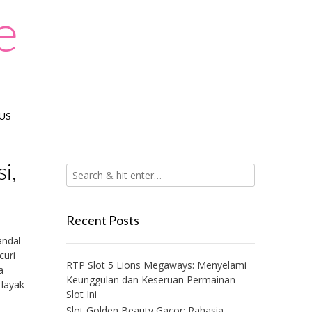
e
US
i,
Recent Posts
andal
curi
RTP Slot 5 Lions Megaways: Menyelami
a
Keunggulan dan Keseruan Permainan
 layak
Slot Ini
Slot Golden Beauty Gacor: Rahasia