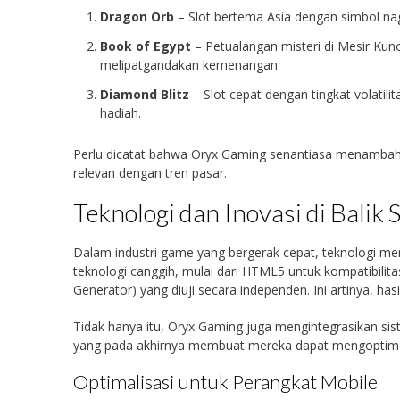
Dragon Orb
– Slot bertema Asia dengan simbol nag
Book of Egypt
– Petualangan misteri di Mesir Kuno
melipatgandakan kemenangan.
Diamond Blitz
– Slot cepat dengan tingkat volatil
hadiah.
Perlu dicatat bahwa Oryx Gaming senantiasa menambah k
relevan dengan tren pasar.
Teknologi dan Inovasi di Balik
Dalam industri game yang bergerak cepat, teknologi m
teknologi canggih, mulai dari HTML5 untuk kompatibil
Generator) yang diuji secara independen. Ini artinya, has
Tidak hanya itu, Oryx Gaming juga mengintegrasikan s
yang pada akhirnya membuat mereka dapat mengoptimal
Optimalisasi untuk Perangkat Mobile