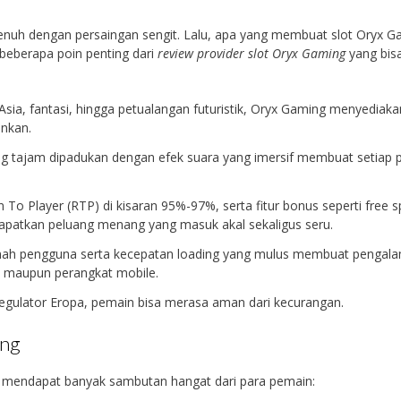
enuh dengan persaingan sengit. Lalu, apa yang membuat slot Oryx G
 beberapa poin penting dari
review provider slot Oryx Gaming
yang bisa
Asia, fantasi, hingga petualangan futuristik, Oryx Gaming menyediaka
nkan.
ng tajam dipadukan dengan efek suara yang imersif membuat setiap 
To Player (RTP) di kisaran 95%-97%, serta fitur bonus seperti free s
dapatkan peluang menang yang masuk akal sekaligus seru.
mah pengguna serta kecepatan loading yang mulus membuat pengal
p maupun perangkat mobile.
gulator Eropa, pemain bisa merasa aman dari kecurangan.
ing
g mendapat banyak sambutan hangat dari para pemain: