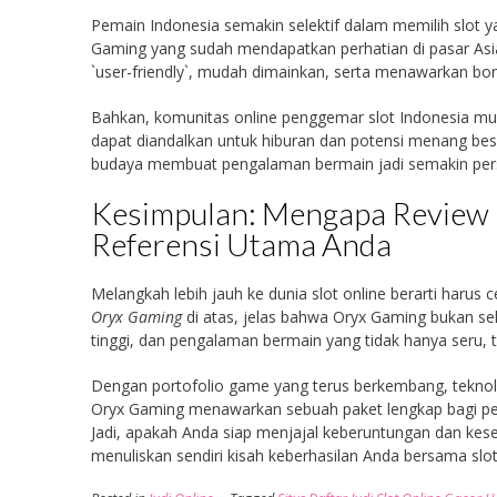
Pemain Indonesia semakin selektif dalam memilih slot
Gaming yang sudah mendapatkan perhatian di pasar Asi
`user-friendly`, mudah dimainkan, serta menawarkan bon
Bahkan, komunitas online penggemar slot Indonesia m
dapat diandalkan untuk hiburan dan potensi menang b
budaya membuat pengalaman bermain jadi semakin perso
Kesimpulan: Mengapa Review P
Referensi Utama Anda
Melangkah lebih jauh ke dunia slot online berarti haru
Oryx Gaming
di atas, jelas bahwa Oryx Gaming bukan se
tinggi, dan pengalaman bermain yang tidak hanya seru, t
Dengan portofolio game yang terus berkembang, tekno
Oryx Gaming menawarkan sebuah paket lengkap bagi peci
Jadi, apakah Anda siap menjajal keberuntungan dan ke
menuliskan sendiri kisah keberhasilan Anda bersama slot 