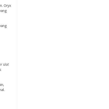
n. Oryx
yang
yang
r slot
s
in,
al.