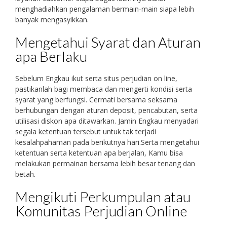
menghadiahkan pengalaman bermain-main siapa lebih
banyak mengasyikkan.
Mengetahui Syarat dan Aturan
apa Berlaku
Sebelum Engkau ikut serta situs perjudian on line,
pastikanlah bagi membaca dan mengerti kondisi serta
syarat yang berfungsi. Cermati bersama seksama
berhubungan dengan aturan deposit, pencabutan, serta
utilisasi diskon apa ditawarkan. Jamin Engkau menyadari
segala ketentuan tersebut untuk tak terjadi
kesalahpahaman pada berikutnya hari.Serta mengetahui
ketentuan serta ketentuan apa berjalan, Kamu bisa
melakukan permainan bersama lebih besar tenang dan
betah.
Mengikuti Perkumpulan atau
Komunitas Perjudian Online