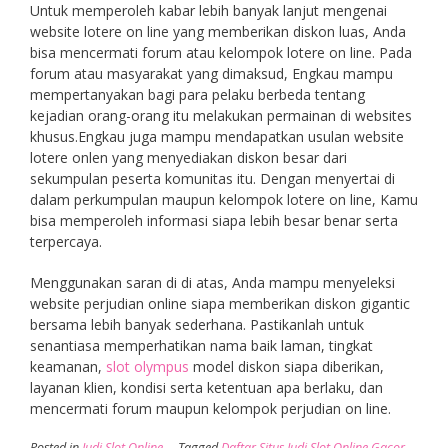
Untuk memperoleh kabar lebih banyak lanjut mengenai
website lotere on line yang memberikan diskon luas, Anda
bisa mencermati forum atau kelompok lotere on line. Pada
forum atau masyarakat yang dimaksud, Engkau mampu
mempertanyakan bagi para pelaku berbeda tentang
kejadian orang-orang itu melakukan permainan di websites
khusus.Engkau juga mampu mendapatkan usulan website
lotere onlen yang menyediakan diskon besar dari
sekumpulan peserta komunitas itu. Dengan menyertai di
dalam perkumpulan maupun kelompok lotere on line, Kamu
bisa memperoleh informasi siapa lebih besar benar serta
terpercaya.
Menggunakan saran di di atas, Anda mampu menyeleksi
website perjudian online siapa memberikan diskon gigantic
bersama lebih banyak sederhana. Pastikanlah untuk
senantiasa memperhatikan nama baik laman, tingkat
keamanan,
slot olympus
model diskon siapa diberikan,
layanan klien, kondisi serta ketentuan apa berlaku, dan
mencermati forum maupun kelompok perjudian on line.
Posted in
Judi Slot Online
Tagged
Daftar Situs Judi Slot Online Gacor