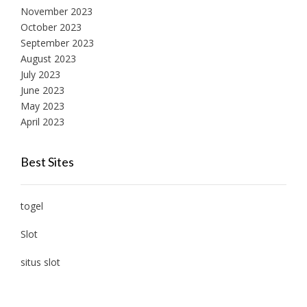
November 2023
October 2023
September 2023
August 2023
July 2023
June 2023
May 2023
April 2023
Best Sites
togel
Slot
situs slot