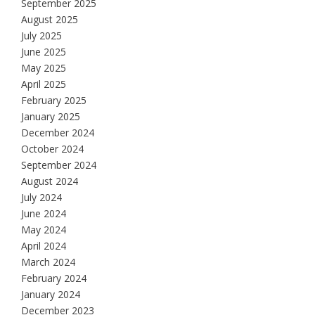
September 2025
August 2025
July 2025
June 2025
May 2025
April 2025
February 2025
January 2025
December 2024
October 2024
September 2024
August 2024
July 2024
June 2024
May 2024
April 2024
March 2024
February 2024
January 2024
December 2023