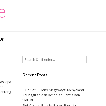
e
US
Recent Posts
asi apa
adi
RTP Slot 5 Lions Megaways: Menyelami
tentang
Keunggulan dan Keseruan Permainan
Slot Ini
Slot Golden Beauty Gacor: Rahasia