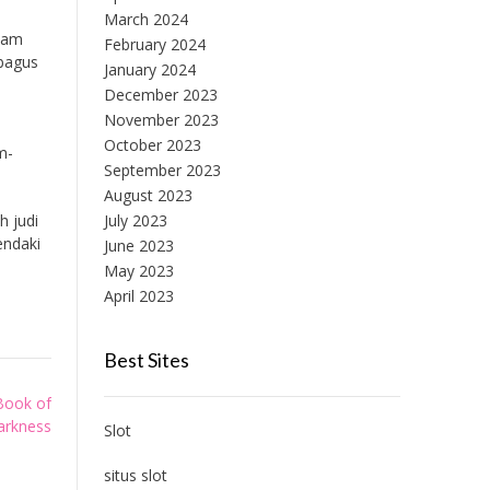
March 2024
lam
February 2024
bagus
January 2024
December 2023
November 2023
October 2023
m-
September 2023
August 2023
h judi
July 2023
endaki
June 2023
May 2023
April 2023
Best Sites
Book of
arkness
Slot
situs slot