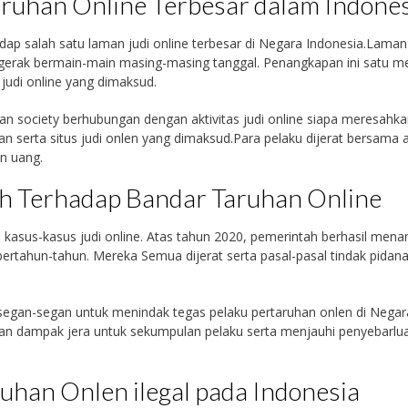
aruhan Online Terbesar dalam Indone
dap salah satu laman judi online terbesar di Negara Indonesia.Laman
gerak bermain-main masing-masing tanggal. Penangkapan ini satu m
judi online yang dimaksud.
n society berhubungan dengan aktivitas judi online siapa meresahka
kan serta situs judi onlen yang dimaksud.Para pelaku dijerat bersama
n uang.
ah Terhadap Bandar Taruhan Online
 kasus-kasus judi online. Atas tahun 2020, pemerintah berhasil men
bertahun-tahun. Mereka Semua dijerat serta pasal-pasal tindak pidan
egan-segan untuk menindak tegas pelaku pertaruhan onlen di Negar
kan dampak jera untuk sekumpulan pelaku serta menjauhi penyebarlu
ruhan Onlen ilegal pada Indonesia