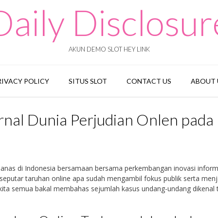
Daily Disclosur
AKUN DEMO SLOT HEY LINK
RIVACY POLICY
SITUS SLOT
CONTACT US
ABOUT 
nal Dunia Perjudian Onlen pada
 memanas di Indonesia bersamaan bersama perkembangan inovasi inform
eputar taruhan online apa sudah mengambil fokus publik serta menj
tu, kita semua bakal membahas sejumlah kasus undang-undang dikenal 