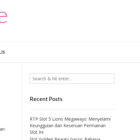
e
US
Recent Posts
RTP Slot 5 Lions Megaways: Menyelami
Keunggulan dan Keseruan Permainan
kan
Slot Ini
Slot Golden Beauty Gacor: Rahasia