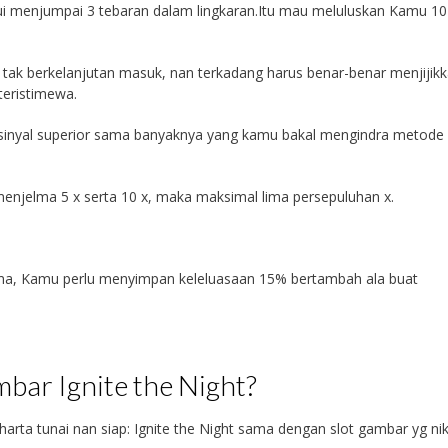
i menjumpai 3 tebaran dalam lingkaran.Itu mau meluluskan Kamu 10
tu tak berkelanjutan masuk, nan terkadang harus benar-benar menjijikk
teristimewa.
inyal superior sama banyaknya yang kamu bakal mengindra metode 
menjelma 5 x serta 10 x, maka maksimal lima persepuluhan x.
ma, Kamu perlu menyimpan keleluasaan 15% bertambah ala buat
mbar Ignite the Night?
ta tunai nan siap: Ignite the Night sama dengan slot gambar yg ni