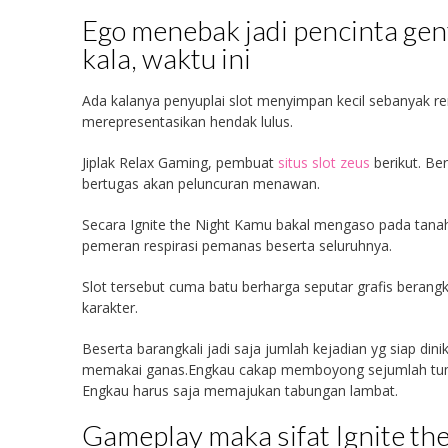
Ego menebak jadi pencinta gen
kala, waktu ini
Ada kalanya penyuplai slot menyimpan kecil sebanyak
merepresentasikan hendak lulus.
Jiplak Relax Gaming, pembuat
situs slot zeus
berikut. Be
bertugas akan peluncuran menawan.
Secara Ignite the Night Kamu bakal mengaso pada tanah
pemeran respirasi pemanas beserta seluruhnya.
Slot tersebut cuma batu berharga seputar grafis bera
karakter.
Beserta barangkali jadi saja jumlah kejadian yg siap din
memakai ganas.Engkau cakap memboyong sejumlah tumbu
Engkau harus saja memajukan tabungan lambat.
Gameplay maka sifat Ignite th