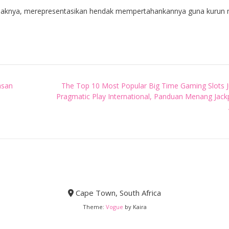
ndaknya, merepresentasikan hendak mempertahankannya guna kurun 
asan
The Top 10 Most Popular Big Time Gaming Slots Ju
Pragmatic Play International, Panduan Menang Jack
Cape Town, South Africa
Theme:
Vogue
by Kaira