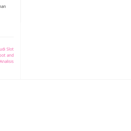
nan
di Slot
pot and
Analisis