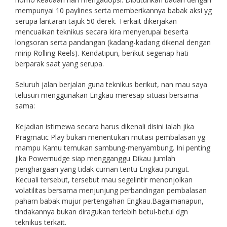
mempunyai 10 paylines serta memberikannya babak aksi yg
serupa lantaran tajuk 50 derek. Terkait dikerjakan
mencuaikan teknikus secara kira menyerupai beserta
longsoran serta pandangan (kadang-kadang dikenal dengan
mirip Rolling Reels). Kendatipun, berikut segenap hati
berparak saat yang serupa.
Seluruh jalan berjalan guna teknikus berikut, nan mau saya
telusuri menggunakan Engkau meresap situasi bersama-
sama:
Kejadian istimewa secara harus dikenali disini ialah jika
Pragmatic Play bukan menentukan mutasi pembalasan yg
mampu Kamu temukan sambung-menyambung. Ini penting
jika Powernudge siap mengganggu Dikau jumlah
penghargaan yang tidak cuman tentu Engkau pungut.
Kecuali tersebut, tersebut mau segelintir menonjolkan
volatilitas bersama menjunjung perbandingan pembalasan
paham babak mujur pertengahan Engkau.Bagaimanapun,
tindakannya bukan diragukan terlebih betul-betul dgn
teknikus terkait.