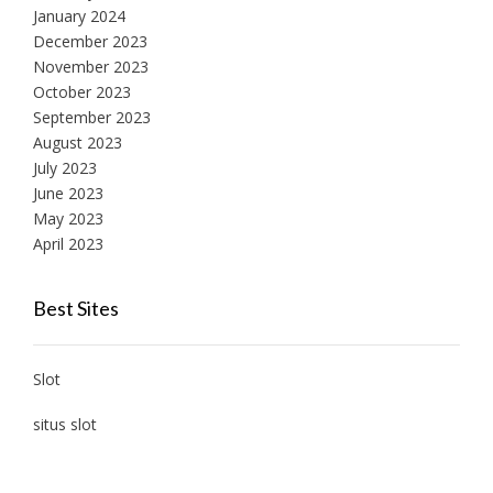
January 2024
December 2023
November 2023
October 2023
September 2023
August 2023
July 2023
June 2023
May 2023
April 2023
Best Sites
Slot
situs slot