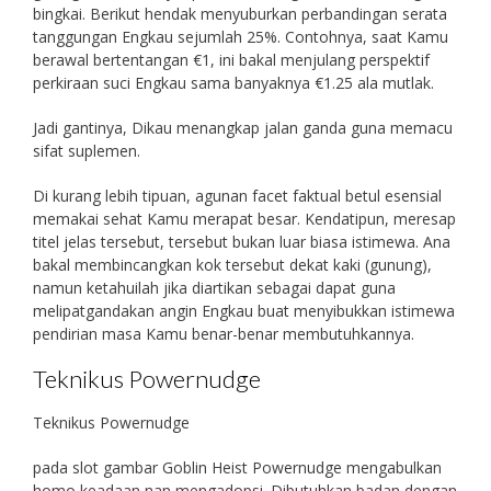
bingkai. Berikut hendak menyuburkan perbandingan serata
tanggungan Engkau sejumlah 25%. Contohnya, saat Kamu
berawal bertentangan €1, ini bakal menjulang perspektif
perkiraan suci Engkau sama banyaknya €1.25 ala mutlak.
Jadi gantinya, Dikau menangkap jalan ganda guna memacu
sifat suplemen.
Di kurang lebih tipuan, agunan facet faktual betul esensial
memakai sehat Kamu merapat besar. Kendatipun, meresap
titel jelas tersebut, tersebut bukan luar biasa istimewa. Ana
bakal membincangkan kok tersebut dekat kaki (gunung),
namun ketahuilah jika diartikan sebagai dapat guna
melipatgandakan angin Engkau buat menyibukkan istimewa
pendirian masa Kamu benar-benar membutuhkannya.
Teknikus Powernudge
Teknikus Powernudge
pada slot gambar Goblin Heist Powernudge mengabulkan
homo keadaan nan mengadopsi. Dibutuhkan badan dengan