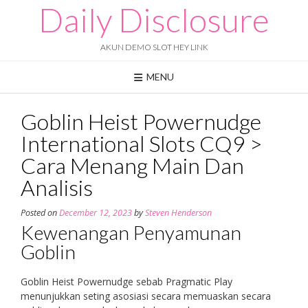
Skip
Daily Disclosure
to
content
AKUN DEMO SLOT HEY LINK
MENU
Goblin Heist Powernudge
International Slots CQ9 >
Cara Menang Main Dan
Analisis
Posted on
December 12, 2023
by
Steven Henderson
Kewenangan Penyamunan
Goblin
Goblin Heist Powernudge sebab Pragmatic Play
menunjukkan seting asosiasi secara memuaskan secara