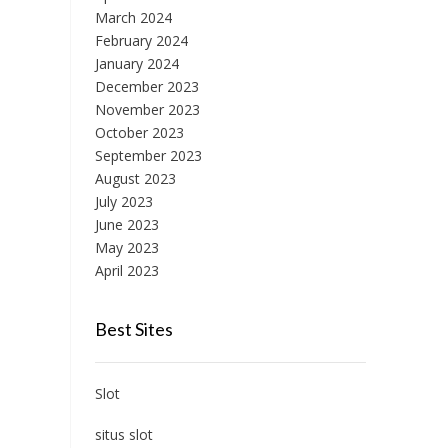
March 2024
February 2024
January 2024
December 2023
November 2023
October 2023
September 2023
August 2023
July 2023
June 2023
May 2023
April 2023
Best Sites
Slot
situs slot