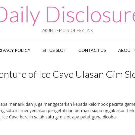
Daily Disclosur
AKUN DEMO SLOT HEY LINK
RIVACY POLICY
SITUS SLOT
CONTACT US
ABOUT 
venture of Ice Cave Ulasan Gim Sl
iapa menarik dan juga menggetarkan kepada kelompok pecinta game
g satu ini menyediakan pengetahuan bermain siapa nggak akan terl
ce Cave beralih salah satu gim slot apa patut guna dicoba.