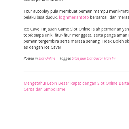
Fitur autoplay pula membuat pemain mampu menikmati ga
pelaku bisa duduk,
loginmeriahtoto
bersantai, dan meras
Ice Cave Tinjauan Game Slot Online ialah permainan yan
topik siapa unik, fitur-fitur menggaet, serta pengala
pemain tergembira serta merasa senang. Tidak Boleh s
es dengan Ice Cave!
Posted in
Slot Online
Tagged
Situs Judi Slot Gacor Hari Ini
Post
Mengetahui Lebih Besar Rapat dengan Slot Online Bertaj
navigation
Cerita dan Simbolisme