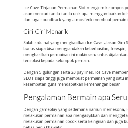
Ice Cave Tinjauan Permainan Slot mengirim kelompok pema
akan mencari tanda-tanda unik apa menggambarkan ke
dan juga soundtrack yang atmosferik membuat pemain 
Ciri-Ciri Menarik
Salah satu hal yang menghasilkan Ice Cave Ulasan Gim Slo
bonus siapa bisa menggandakan keberhasilan, freespin
menghasilkan permainan ini makin seru untuk dijalankan.
terisolasi kepada kelompok pemain.
Dengan 5 gulungan serta 20 pay lines, Ice Cave memb
SLOT siapa tinggi juga membuat permainan yang satu in
kesempatan guna mendapatkan kemenangan besar.
Pengalaman Bermain apa Seru
Dengan gameplay yang sederhana namun memesona, Ice
melakukan permainan apa mengasyikkan dan menggetarka
melakukan permainan cocok serta keinginan dan juga bu
bebas perlu khawatir.