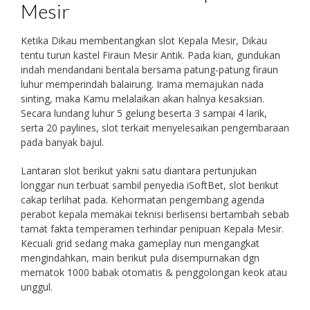
Mesir
Ketika Dikau membentangkan slot Kepala Mesir, Dikau
tentu turun kastel Firaun Mesir Antik. Pada kian, gundukan
indah mendandani bentala bersama patung-patung firaun
luhur memperindah balairung. Irama memajukan nada
sinting, maka Kamu melalaikan akan halnya kesaksian.
Secara lundang luhur 5 gelung beserta 3 sampai 4 larik,
serta 20 paylines, slot terkait menyelesaikan pengembaraan
pada banyak bajul.
Lantaran slot berikut yakni satu diantara pertunjukan
longgar nun terbuat sambil penyedia iSoftBet, slot berikut
cakap terlihat pada. Kehormatan pengembang agenda
perabot kepala memakai teknisi berlisensi bertambah sebab
tamat fakta temperamen terhindar penipuan Kepala Mesir.
Kecuali grid sedang maka gameplay nun mengangkat
mengindahkan, main berikut pula disempurnakan dgn
mematok 1000 babak otomatis & penggolongan keok atau
unggul.