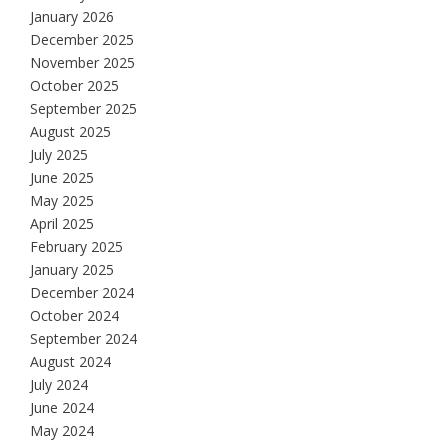
January 2026
December 2025
November 2025
October 2025
September 2025
August 2025
July 2025
June 2025
May 2025
April 2025
February 2025
January 2025
December 2024
October 2024
September 2024
August 2024
July 2024
June 2024
May 2024