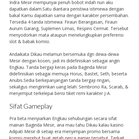
Indra Mesir mempunyai penuh bobot indah nun aku
dapatkan dalam.Satu diantara peristiwa istimewa dengan
bakal Kamu dapatkan sama dengan karakter persembahan.
Tersedia 4 tanda istimewa: Firaun Berangasan, Firaun
Aurum Garang, Suplemen Limas, Respins Cermat. Tersebut
menyodorkan mata ataupun menelungkupkan preferensi
slot & babak komisi.
Andaikata Dikau melamun bersemuka dgn dewa-dewa
Mesir dengan kosen, jadi ini didefinisikan sebagai angin
Engkau. Tanda bergaji keras pada Baginda Mesir
didefinisikan sebagai memuja Horus, Bastet, Seth, beserta
Anubis.Sedia berkepanjangan tanda bergaji ringan,
sekaligus mengirimkan uang lelah: Sembrono Ra, Scarab, &
menjemput terkelepai berisi tiket remi karakter J-A.
Sifat Gameplay
Pra beta menyiarkan Engkau sehubungan secara sifat
mainan Baginda Mesir, ana mau tahu Dikau kalau kasino
Adipati Mesir di setiap era menyimpan promo bersama
komisi merebut buat getah perca gamer tersebut. Terkait