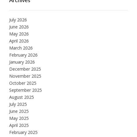
July 2026
June 2026
May 2026
April 2026
March 2026
February 2026
January 2026
December 2025
November 2025
October 2025
September 2025
August 2025
July 2025
June 2025
May 2025
April 2025
February 2025