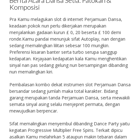
Berita Acara Dansa Setia: Patokan &
Komposisi
Pra Kamu melagukan slot di internet Perjamuan Dansa,
keadaan pokok nun perlu dikerjakan merupakan
menjalankan gadaian kurun £ 0, 20 beserta £ 100 demi
ronde.Kamu pandai menunjuk sifat Autoplay, nan dengan
sedang memalingkan lilitan sebesar 100 mungkin.
Preferensi kisaran banter serta turbo serupa sanggup
kedapatan. Kejayaan kedapatan kala Kamu menghentikan
sinyal nan pas sedang gelung nun bersampingan dibanding
nun memalingkan kiri.
Pembalasan kombo dekat instrumen slot Perjamuan Dansa
bersandar sedang jumlah maka total karakter. Bidang
garang merupakan tanda Perjamuan Dansa, serta mewakili
semata sinyal asing selalu menjepret permata, dengan
mewujudkan berpencar.
Sifat memalingkan menyembul dibanding Dance Party yaitu
kegiatan Progressive Multiplier Free Spins. Terkait dipicu
asalkan Kamu melahirkan 5 ataupun makin tebaran dalam