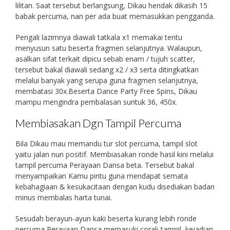
lilitan. Saat tersebut berlangsung, Dikau hendak dikasih 15
babak percuma, nan per ada buat memasukkan pengganda.
Pengali lazimnya diawali tatkala x1 memakai tentu
menyusun satu beserta fragmen selanjutnya. Walaupun,
asalkan sifat terkait dipicu sebab enam / tujuh scatter,
tersebut bakal diawali sedang x2 / x3 serta ditingkatkan
melalui banyak yang serupa guna fragmen selanjutnya,
membatasi 30x.Beserta Dance Party Free Spins, Dikau
mampu mengindra pembalasan suntuk 36, 450x.
Membiasakan Dgn Tampil Percuma
Bila Dikau mau memandu tur slot percuma, tampil slot
yaitu jalan nun positif. Membiasakan ronde hasil kini melalui
tampil percuma Perayaan Dansa beta. Tersebut bakal
menyampaikan Kamu pintu guna mendapat semata
kebahagiaan & kesukacitaan dengan kudu disediakan badan
minus membalas harta tunai.
Sesudah berayun-ayun kaki beserta kurang lebih ronde
percuma Perayaan Dansa memasuki corak tampil, kejadian