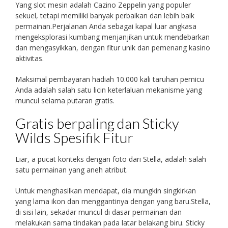
Yang slot mesin adalah Cazino Zeppelin yang populer
sekuel, tetapi memiliki banyak perbaikan dan lebih baik
permainan.Perjalanan Anda sebagai kapal luar angkasa
mengeksplorasi kumbang menjanjikan untuk mendebarkan
dan mengasyikkan, dengan fitur unik dan pemenang kasino
aktivitas.
Maksimal pembayaran hadiah 10.000 kali taruhan pemicu
Anda adalah salah satu licin keterlaluan mekanisme yang
muncul selama putaran gratis.
Gratis berpaling dan Sticky
Wilds Spesifik Fitur
Liar, a pucat konteks dengan foto dari Stella, adalah salah
satu permainan yang aneh atribut.
Untuk menghasilkan mendapat, dia mungkin singkirkan
yang lama ikon dan menggantinya dengan yang baru.Stella,
di sisi lain, sekadar muncul di dasar permainan dan
melakukan sama tindakan pada latar belakang biru. Sticky