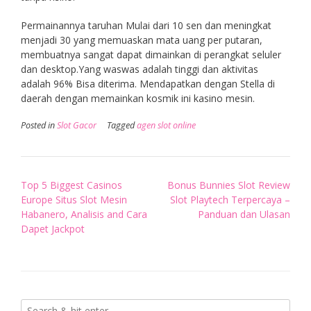
Permainannya taruhan Mulai dari 10 sen dan meningkat
menjadi 30 yang memuaskan mata uang per putaran,
membuatnya sangat dapat dimainkan di perangkat seluler
dan desktop.Yang waswas adalah tinggi dan aktivitas
adalah 96% Bisa diterima. Mendapatkan dengan Stella di
daerah dengan memainkan kosmik ini kasino mesin.
Posted in
Slot Gacor
Tagged
agen slot online
Post
Top 5 Biggest Casinos
Bonus Bunnies Slot Review
navigation
Europe Situs Slot Mesin
Slot Playtech Terpercaya –
Habanero, Analisis and Cara
Panduan dan Ulasan
Dapet Jackpot