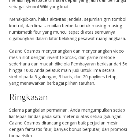
melalui hyperspace di masa depan yang jauh dan berfungsi
sebagai simbol Wild yang kuat.
Menakjubkan, halus aktivitas jendela, sejumlah gim tombol
kontrol, dan lima tampilan berbeda untuk masing-masing
numismatik fitur yang muncul tepat di atas semuanya
digabungkan dalam latar belakang pesawat ruang angkasa.
Cazino Cosmos menyenangkan dan menyenangkan video
mesin slot dengan inventif kontak, dan game metode
sederhana dan mudah dikelola.Pembayaran berkisar dari 5x
hingga 100x Anda pelatuk main judi untuk lima setara
simbol pada 5 gulungan, 3 baris, dan 20 paylines tetap,
yang menawarkan berbagai pilihan taruhan.
Ringkasan
Selama pangkalan permainan, Anda mengumpulkan setiap
liar lepas landas pada satu meter di atas setiap gulungan.
Cazino Cosmos dirancang dengan baik perjudian mesin
dengan fantastis fitur, banyak bonus berputar, dan promosi
tanpa risiko.