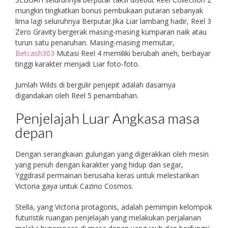
mungkin tingkatkan bonus pembukaan putaran sebanyak
lima lagi seluruhnya Berputar.Jika Liar lambang hadir, Reel 3
Zero Gravity bergerak masing-masing kumparan naik atau
turun satu penaruhan. Masing-masing memutar,
Betcash303
Mutasi Reel 4 memiliki berubah aneh, berbayar
tinggi karakter menjadi Liar foto-foto.
Jumlah Wilds di bergulir penjepit adalah dasarnya
digandakan oleh Reel 5 penambahan.
Penjelajah Luar Angkasa masa
depan
Dengan serangkaian gulungan yang digerakkan oleh mesin
yang penuh dengan karakter yang hidup dan segar,
Yggdrasil permainan berusaha keras untuk melestarikan
Victoria gaya untuk Cazino Cosmos.
Stella, yang Victoria protagonis, adalah pemimpin kelompok
futuristik ruangan penjelajah yang melakukan perjalanan