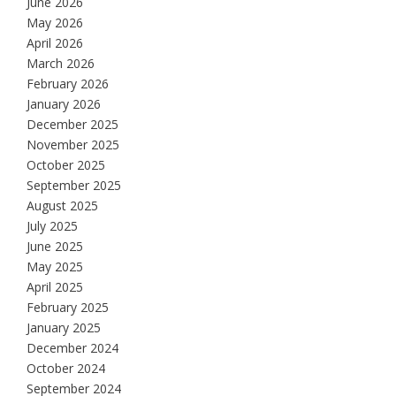
June 2026
May 2026
April 2026
March 2026
February 2026
January 2026
December 2025
November 2025
October 2025
September 2025
August 2025
July 2025
June 2025
May 2025
April 2025
February 2025
January 2025
December 2024
October 2024
September 2024