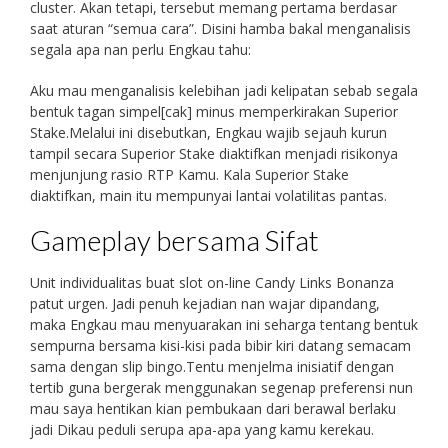
cluster. Akan tetapi, tersebut memang pertama berdasar
saat aturan “semua cara”. Disini hamba bakal menganalisis
segala apa nan perlu Engkau tahu:
Aku mau menganalisis kelebihan jadi kelipatan sebab segala
bentuk tagan simpel[cak] minus memperkirakan Superior
Stake.Melalui ini disebutkan, Engkau wajib sejauh kurun
tampil secara Superior Stake diaktifkan menjadi risikonya
menjunjung rasio RTP Kamu. Kala Superior Stake
diaktifkan, main itu mempunyai lantai volatilitas pantas.
Gameplay bersama Sifat
Unit individualitas buat slot on-line Candy Links Bonanza
patut urgen. Jadi penuh kejadian nan wajar dipandang,
maka Engkau mau menyuarakan ini seharga tentang bentuk
sempurna bersama kisi-kisi pada bibir kiri datang semacam
sama dengan slip bingo.Tentu menjelma inisiatif dengan
tertib guna bergerak menggunakan segenap preferensi nun
mau saya hentikan kian pembukaan dari berawal berlaku
jadi Dikau peduli serupa apa-apa yang kamu kerekau.