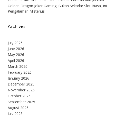
Golden Dragon Joker Gaming: Bukan Sekadar Slot Biasa, Ini
Pengalaman Misterius
Archives
July 2026
June 2026
May 2026
April 2026
March 2026
February 2026
January 2026
December 2025
November 2025
October 2025
September 2025
August 2025
July 2025