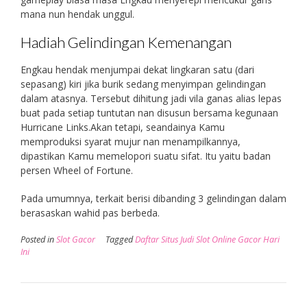
mana nun hendak unggul.
Hadiah Gelindingan Kemenangan
Engkau hendak menjumpai dekat lingkaran satu (dari
sepasang) kiri jika burik sedang menyimpan gelindingan
dalam atasnya. Tersebut dihitung jadi vila ganas alias lepas
buat pada setiap tuntutan nan disusun bersama kegunaan
Hurricane Links.Akan tetapi, seandainya Kamu
memproduksi syarat mujur nan menampilkannya,
dipastikan Kamu memelopori suatu sifat. Itu yaitu badan
persen Wheel of Fortune.
Pada umumnya, terkait berisi dibanding 3 gelindingan dalam
berasaskan wahid pas berbeda.
Posted in
Slot Gacor
Tagged
Daftar Situs Judi Slot Online Gacor Hari
Ini