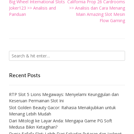
Post
Big Wheel International Slots
California Prop 26 Cardrooms
navigation
Joker123 >> Analisis and
>> Analisis dan Cara Menang
Panduan
Main Amazing Slot Mesin
Flow Gaming
Recent Posts
RTP Slot 5 Lions Megaways: Menyelami Keunggulan dan
Keseruan Permainan Slot Ini
Slot Golden Beauty Gacor: Rahasia Menakjubkan untuk
Menang Lebih Mudah
Dari Mitologi ke Layar Anda: Mengapa Game PG Soft
Medusa Bikin Ketagihan?
Dunia Fafafa Slot: Lebih Dari Sekadar Putaran dan Jackpot