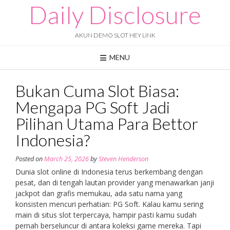
Skip
Daily Disclosure
to
content
AKUN DEMO SLOT HEY LINK
MENU
Bukan Cuma Slot Biasa:
Mengapa PG Soft Jadi
Pilihan Utama Para Bettor
Indonesia?
Posted on
March 25, 2026
by
Steven Henderson
Dunia slot online di Indonesia terus berkembang dengan
pesat, dan di tengah lautan provider yang menawarkan janji
jackpot dan grafis memukau, ada satu nama yang
konsisten mencuri perhatian: PG Soft. Kalau kamu sering
main di situs slot terpercaya, hampir pasti kamu sudah
pernah berseluncur di antara koleksi game mereka. Tapi