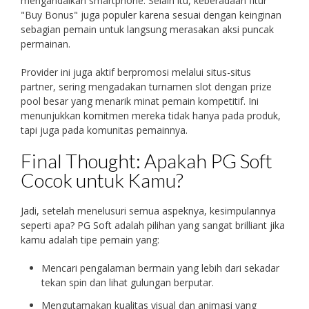
mengandalkan smartphone. Selain itu, keberadaan fitur
"Buy Bonus" juga populer karena sesuai dengan keinginan
sebagian pemain untuk langsung merasakan aksi puncak
permainan.
Provider ini juga aktif berpromosi melalui situs-situs
partner, sering mengadakan turnamen slot dengan prize
pool besar yang menarik minat pemain kompetitif. Ini
menunjukkan komitmen mereka tidak hanya pada produk,
tapi juga pada komunitas pemainnya.
Final Thought: Apakah PG Soft
Cocok untuk Kamu?
Jadi, setelah menelusuri semua aspeknya, kesimpulannya
seperti apa? PG Soft adalah pilihan yang sangat brilliant jika
kamu adalah tipe pemain yang:
Mencari pengalaman bermain yang lebih dari sekadar
tekan spin dan lihat gulungan berputar.
Mengutamakan kualitas visual dan animasi yang