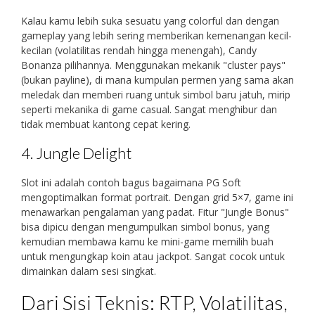
Kalau kamu lebih suka sesuatu yang colorful dan dengan
gameplay yang lebih sering memberikan kemenangan kecil-
kecilan (volatilitas rendah hingga menengah), Candy
Bonanza pilihannya. Menggunakan mekanik "cluster pays"
(bukan payline), di mana kumpulan permen yang sama akan
meledak dan memberi ruang untuk simbol baru jatuh, mirip
seperti mekanika di game casual. Sangat menghibur dan
tidak membuat kantong cepat kering.
4. Jungle Delight
Slot ini adalah contoh bagus bagaimana PG Soft
mengoptimalkan format portrait. Dengan grid 5×7, game ini
menawarkan pengalaman yang padat. Fitur "Jungle Bonus"
bisa dipicu dengan mengumpulkan simbol bonus, yang
kemudian membawa kamu ke mini-game memilih buah
untuk mengungkap koin atau jackpot. Sangat cocok untuk
dimainkan dalam sesi singkat.
Dari Sisi Teknis: RTP, Volatilitas,