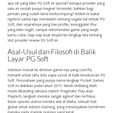
apa sih yang bikin PG Soft ini spesial? Kenapa provider yang
satu ini seolah punya magnet tersendiri, bahkan bagi
pemain yang sudah lama berkecimpung? Artikel ini bakal
ngobrol santai tapi mendalam tentang segala hal terkait PG
Soft, dari sejarahnya yang low-profile, keunggulan fitur
yang bikin nagih, sampai rekomendasi game yang wajib
kamu coba. Siap-siap buat eksplorasi lengkap kita tentang
slot provider review PG Soft ini.
Asal-Usul dan Filosofi di Balik
Layar PG Soft
Sebelum masuk ke deretan game-nya yang colorful,
menarik untuk tahu dulu siapa sosok di balik kesuksesan PG
Soft. Perusahaan yang punya nama lengkap Pocket Games
Soft ini didirikan pada tahun 2015. Meski terbilang lebih
muda dibanding raksasa seperti Pragmatic Play atau
Playtech, langkah mereka sangat agresif dan terfokus.
Basis operasi utama mereka ada di Malta, sebuah hub
global untuk industri iGaming, yang menunjukkan komitmen
mereka pada standar regulasi yang ketat.