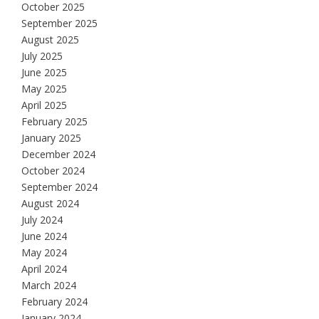
October 2025
September 2025
August 2025
July 2025
June 2025
May 2025
April 2025
February 2025
January 2025
December 2024
October 2024
September 2024
August 2024
July 2024
June 2024
May 2024
April 2024
March 2024
February 2024
January 2024