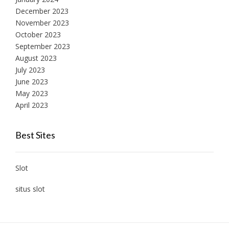
December 2023
November 2023
October 2023
September 2023
August 2023
July 2023
June 2023
May 2023
April 2023
Best Sites
Slot
situs slot