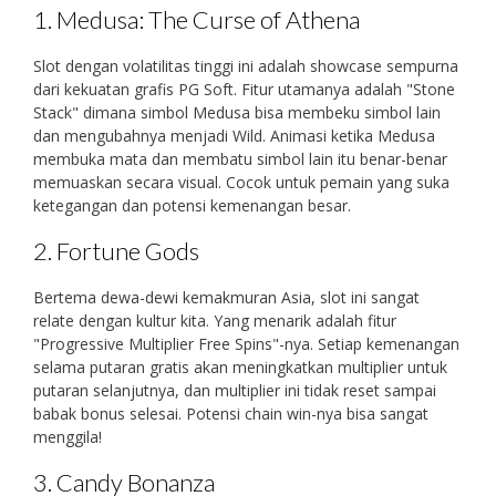
1. Medusa: The Curse of Athena
Slot dengan volatilitas tinggi ini adalah showcase sempurna
dari kekuatan grafis PG Soft. Fitur utamanya adalah "Stone
Stack" dimana simbol Medusa bisa membeku simbol lain
dan mengubahnya menjadi Wild. Animasi ketika Medusa
membuka mata dan membatu simbol lain itu benar-benar
memuaskan secara visual. Cocok untuk pemain yang suka
ketegangan dan potensi kemenangan besar.
2. Fortune Gods
Bertema dewa-dewi kemakmuran Asia, slot ini sangat
relate dengan kultur kita. Yang menarik adalah fitur
"Progressive Multiplier Free Spins"-nya. Setiap kemenangan
selama putaran gratis akan meningkatkan multiplier untuk
putaran selanjutnya, dan multiplier ini tidak reset sampai
babak bonus selesai. Potensi chain win-nya bisa sangat
menggila!
3. Candy Bonanza