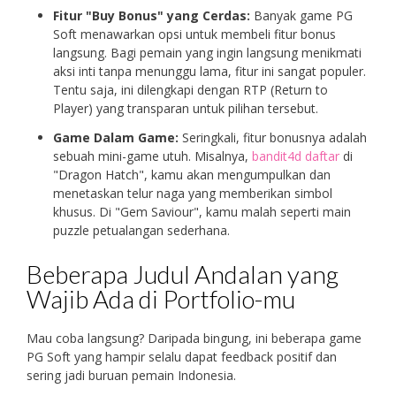
Fitur "Buy Bonus" yang Cerdas:
Banyak game PG
Soft menawarkan opsi untuk membeli fitur bonus
langsung. Bagi pemain yang ingin langsung menikmati
aksi inti tanpa menunggu lama, fitur ini sangat populer.
Tentu saja, ini dilengkapi dengan RTP (Return to
Player) yang transparan untuk pilihan tersebut.
Game Dalam Game:
Seringkali, fitur bonusnya adalah
sebuah mini-game utuh. Misalnya,
bandit4d daftar
di
"Dragon Hatch", kamu akan mengumpulkan dan
menetaskan telur naga yang memberikan simbol
khusus. Di "Gem Saviour", kamu malah seperti main
puzzle petualangan sederhana.
Beberapa Judul Andalan yang
Wajib Ada di Portfolio-mu
Mau coba langsung? Daripada bingung, ini beberapa game
PG Soft yang hampir selalu dapat feedback positif dan
sering jadi buruan pemain Indonesia.