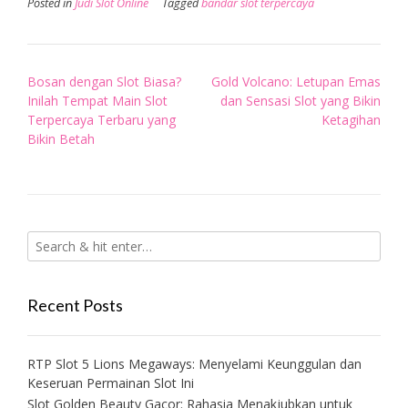
Posted in
Judi Slot Online
Tagged
bandar slot terpercaya
Post
Bosan dengan Slot Biasa?
Gold Volcano: Letupan Emas
navigation
Inilah Tempat Main Slot
dan Sensasi Slot yang Bikin
Terpercaya Terbaru yang
Ketagihan
Bikin Betah
Recent Posts
RTP Slot 5 Lions Megaways: Menyelami Keunggulan dan
Keseruan Permainan Slot Ini
Slot Golden Beauty Gacor: Rahasia Menakjubkan untuk