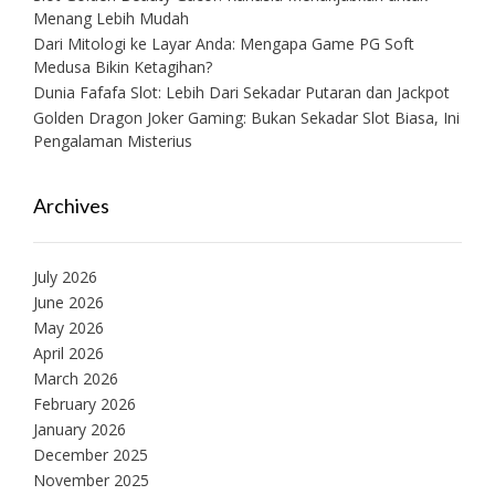
Menang Lebih Mudah
Dari Mitologi ke Layar Anda: Mengapa Game PG Soft
Medusa Bikin Ketagihan?
Dunia Fafafa Slot: Lebih Dari Sekadar Putaran dan Jackpot
Golden Dragon Joker Gaming: Bukan Sekadar Slot Biasa, Ini
Pengalaman Misterius
Archives
July 2026
June 2026
May 2026
April 2026
March 2026
February 2026
January 2026
December 2025
November 2025