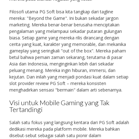
Filosofi utama PG Soft bisa kita tangkap dari tagline
mereka: "Beyond the Game". Ini bukan sekadar jargon
marketing. Mereka benar-benar berusaha menciptakan
pengalaman yang melampaui sekadar putaran gulungan
biasa. Setiap game yang mereka rilis dirancang dengan
cerita yang kuat, karakter yang memorable, dan mekanika
gameplay yang seringkali "out of the box". Mereka paham
betul bahwa pemain zaman sekarang, terutama di pasar
Asia dan Indonesia, menginginkan lebih dari sekadar
peluang menang. Mereka ingin hiburan, immersi, dan
kejutan. Dan inilah yang menjadi pondasi kuat dalam setiap
slot provider review PG Soft – mereka konsisten
menghadirkan sensasi "bermain" dalam arti sebenarnya.
Visi untuk Mobile Gaming yang Tak
Tertandingi
Salah satu fokus yang langsung kentara dari PG Soft adalah
dedikasi mereka pada platform mobile. Mereka bahkan
disebut-sebut sebagai salah satu pionir dalam