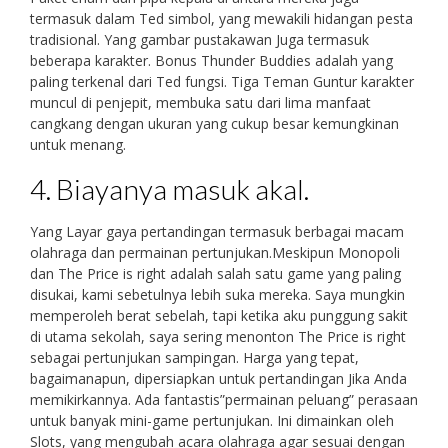
termasuk dalam Ted simbol, yang mewakili hidangan pesta
tradisional. Yang gambar pustakawan Juga termasuk
beberapa karakter. Bonus Thunder Buddies adalah yang
paling terkenal dari Ted fungsi. Tiga Teman Guntur karakter
muncul di penjepit, membuka satu dari lima manfaat
cangkang dengan ukuran yang cukup besar kemungkinan
untuk menang.
4. Biayanya masuk akal.
Yang Layar gaya pertandingan termasuk berbagai macam
olahraga dan permainan pertunjukan.Meskipun Monopoli
dan The Price is right adalah salah satu game yang paling
disukai, kami sebetulnya lebih suka mereka. Saya mungkin
memperoleh berat sebelah, tapi ketika aku punggung sakit
di utama sekolah, saya sering menonton The Price is right
sebagai pertunjukan sampingan. Harga yang tepat,
bagaimanapun, dipersiapkan untuk pertandingan Jika Anda
memikirkannya. Ada fantastis”permainan peluang” perasaan
untuk banyak mini-game pertunjukan. Ini dimainkan oleh
Slots, yang mengubah acara olahraga agar sesuai dengan