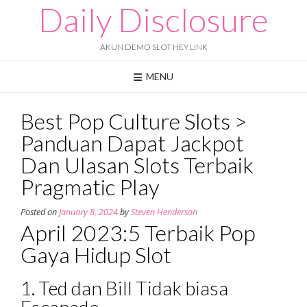
Skip
Daily Disclosure
to
content
AKUN DEMO SLOT HEY LINK
MENU
Best Pop Culture Slots >
Panduan Dapat Jackpot
Dan Ulasan Slots Terbaik
Pragmatic Play
Posted on
January 8, 2024
by
Steven Henderson
April 2023:5 Terbaik Pop
Gaya Hidup Slot
1. Ted dan Bill Tidak biasa