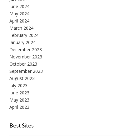
June 2024
May 2024
April 2024
March 2024
February 2024
January 2024
December 2023
November 2023
October 2023
September 2023
August 2023
July 2023
June 2023
May 2023
April 2023
Best Sites