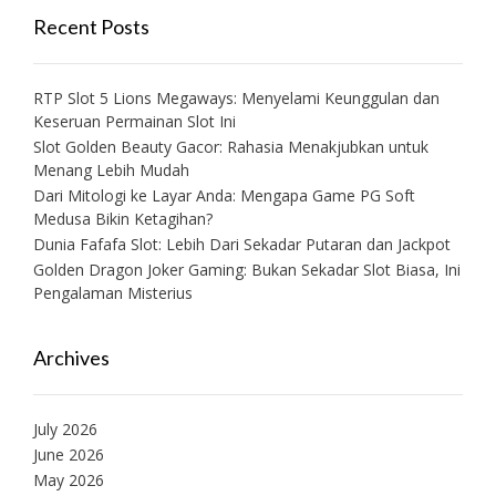
Recent Posts
RTP Slot 5 Lions Megaways: Menyelami Keunggulan dan
Keseruan Permainan Slot Ini
Slot Golden Beauty Gacor: Rahasia Menakjubkan untuk
Menang Lebih Mudah
Dari Mitologi ke Layar Anda: Mengapa Game PG Soft
Medusa Bikin Ketagihan?
Dunia Fafafa Slot: Lebih Dari Sekadar Putaran dan Jackpot
Golden Dragon Joker Gaming: Bukan Sekadar Slot Biasa, Ini
Pengalaman Misterius
Archives
July 2026
June 2026
May 2026