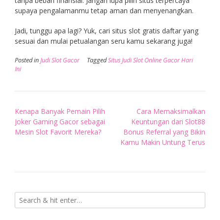
tanpa beban finansial. Jangan lupa pilih situs terpercaya
supaya pengalamanmu tetap aman dan menyenangkan.
Jadi, tunggu apa lagi? Yuk, cari situs slot gratis daftar yang
sesuai dan mulai petualangan seru kamu sekarang juga!
Posted in
Judi Slot Gacor
Tagged
Situs Judi Slot Online Gacor Hari
Ini
Post
Kenapa Banyak Pemain Pilih
Cara Memaksimalkan
navigation
Joker Gaming Gacor sebagai
Keuntungan dari Slot88
Mesin Slot Favorit Mereka?
Bonus Referral yang Bikin
Kamu Makin Untung Terus