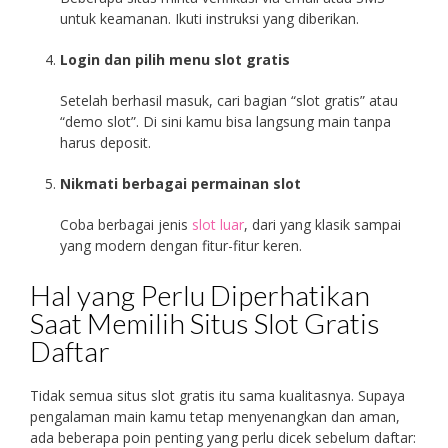
untuk keamanan. Ikuti instruksi yang diberikan.
Login dan pilih menu slot gratis
Setelah berhasil masuk, cari bagian “slot gratis” atau
“demo slot”. Di sini kamu bisa langsung main tanpa
harus deposit.
Nikmati berbagai permainan slot
Coba berbagai jenis
slot luar
, dari yang klasik sampai
yang modern dengan fitur-fitur keren.
Hal yang Perlu Diperhatikan
Saat Memilih Situs Slot Gratis
Daftar
Tidak semua situs slot gratis itu sama kualitasnya. Supaya
pengalaman main kamu tetap menyenangkan dan aman,
ada beberapa poin penting yang perlu dicek sebelum daftar: