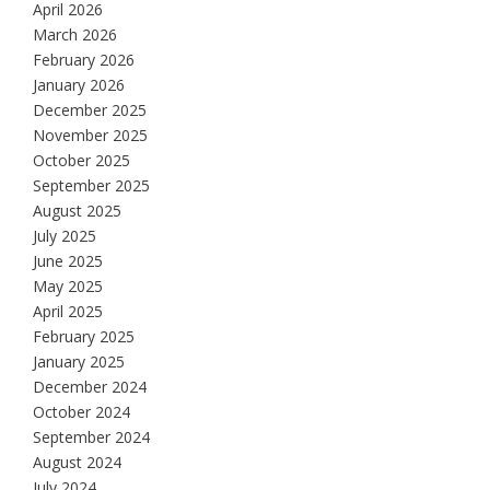
April 2026
March 2026
February 2026
January 2026
December 2025
November 2025
October 2025
September 2025
August 2025
July 2025
June 2025
May 2025
April 2025
February 2025
January 2025
December 2024
October 2024
September 2024
August 2024
July 2024